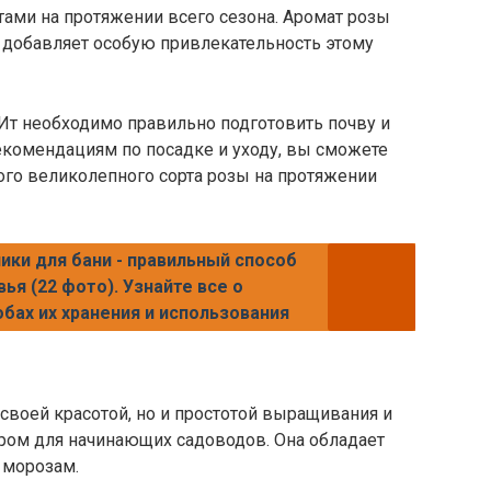
тами на протяжении всего сезона. Аромат розы
о добавляет особую привлекательность этому
Ит необходимо правильно подготовить почву и
екомендациям по посадке и уходу, вы сможете
ого великолепного сорта розы на протяжении
ики для бани - правильный способ
ья (22 фото). Узнайте все о
бах их хранения и использования
 своей красотой, но и простотой выращивания и
ором для начинающих садоводов. Она обладает
 морозам.