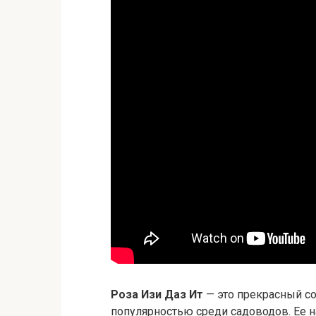
Роза Изи Даз Ит
— это прекрасный со
популярностью среди садоводов. Ее н