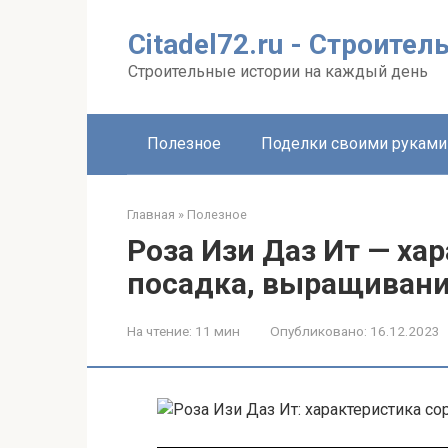
Перейти
к
Citadel72.ru - Строите
контенту
Строительные истории на каждый день
Полезное
Поделки своими руками
Главная
»
Полезное
Роза Изи Даз Ит — хар
посадка, выращивани
На чтение:
11 мин
Опубликовано:
16.12.2023