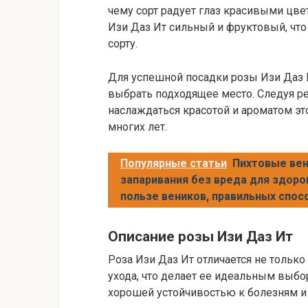
чему сорт радует глаз красивыми цве
Изи Даз Ит сильный и фруктовый, чт
сорту.
Для успешной посадки розы Изи Даз 
выбрать подходящее место. Следуя р
наслаждаться красотой и ароматом эт
многих лет.
Популярные статьи
Пихтовые вен
запаривания без вреда для здоров
пользе веников, правильных спосо
Описание розы Изи Даз Ит
Роза Изи Даз Ит отличается не только
ухода, что делает ее идеальным выб
хорошей устойчивостью к болезням и