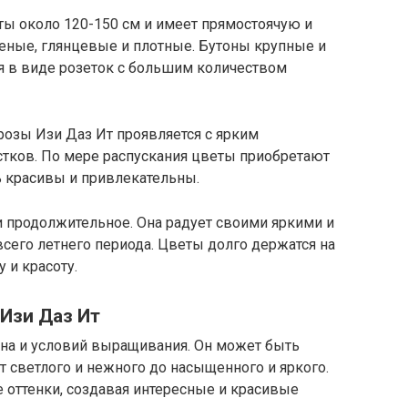
ты около 120-150 см и имеет прямостоячую и
еные, глянцевые и плотные. Бутоны крупные и
я в виде розеток с большим количеством
розы Изи Даз Ит проявляется с ярким
тков. По мере распускания цветы приобретают
ь красивы и привлекательны.
и продолжительное. Она радует своими яркими и
сего летнего периода. Цветы долго держатся на
 и красоту.
 Изи Даз Ит
она и условий выращивания. Он может быть
т светлого и нежного до насыщенного и яркого.
 оттенки, создавая интересные и красивые