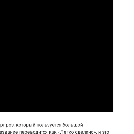
рт роз, который пользуется большой
азвание переводится как «Легко сделано», и это