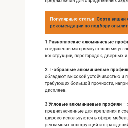
предназначен для определенных задач
Популярные статьи
Сорта вишни с
рекомендации по подбору опылит
1.Равноплоские алюминиевые проф
соединенными прямоугольными углами
конструкций, перегородок, дверных и
2.Т-образные алюминиевые профил
обладают высокой устойчивостью и п
требующих большой прочности, напри
дисплеев.
3.Угловые алюминиевые профили
– 
предназначенные для крепления и сое
широко используются в сфере мебельн
рекламных конструкций и ограждений