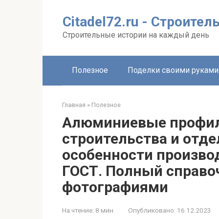
Перейти
к
Citadel72.ru - Строите
контенту
Строительные истории на каждый день
Полезное
Поделки своими руками
Главная
»
Полезное
Алюминиевые профил
строительства и отде
особенности производ
ГОСТ. Полный справоч
фотографиями
На чтение:
8 мин
Опубликовано:
16.12.2023