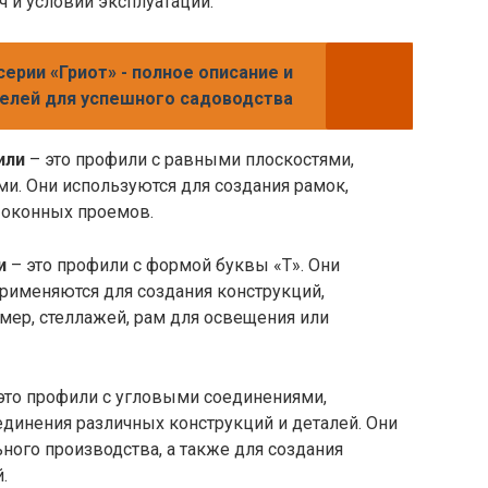
 и условий эксплуатации:
ерии «Гриот» - полное описание и
елей для успешного садоводства
или
– это профили с равными плоскостями,
. Они используются для создания рамок,
 оконных проемов.
и
– это профили с формой буквы «Т». Они
рименяются для создания конструкций,
мер, стеллажей, рам для освещения или
это профили с угловыми соединениями,
динения различных конструкций и деталей. Они
ого производства, а также для создания
.