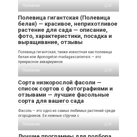
Полезное
0
Полевица гигантская (Полевица
белая) — красивое, неприхотливое
растение для сада — описание,
фото, характеристики, посадка и
выращивание, отзывы
Полевица гигантская, также известная как полевица
белая или Aponogeton madagascariensis — это
прекрасное аквариумное
Полезное
0
Сорта низкорослой фасоли —
список сортов с фотографиями и
отзывами — лучшие фасольные
сорта для вашего сада
Фасоль — это одно из самых любимых растений среди
огородников. Ее нежные стручки с
Полезное
0
Лучшие программы для подбора