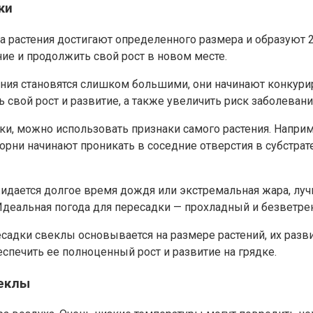
ки
 растения достигают определенного размера и образуют 2-
е и продолжить свой рост в новом месте.
тения становятся слишком большими, они начинают конкури
ь свой рост и развитие, а также увеличить риск заболевани
ки, можно использовать признаки самого растения. Напри
корни начинают проникать в соседние отверстия в субстра
жидается долгое время дождя или экстремальная жара, луч
Идеальная погода для пересадки — прохладный и безветре
адки свеклы основывается на размере растений, их развит
печить ее полноценный рост и развитие на грядке.
веклы