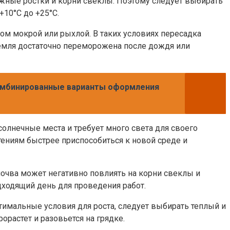
нежные ростки и корни свеклы. Поэтому следует выбирать
+10°C до +25°C.
ом мокрой или рыхлой. В таких условиях пересадка
емля достаточно переморожена после дождя или
 комбинированные варианты оформления
 солнечные места и требует много света для своего
стениям быстрее приспособиться к новой среде и
очва может негативно повлиять на корни свеклы и
дходящий день для проведения работ.
тимальные условия для роста, следует выбирать теплый и
орастет и разовьется на грядке.