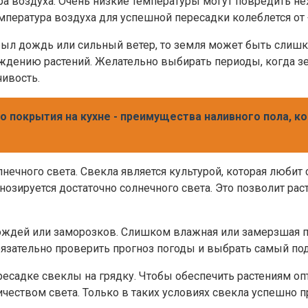
тура воздуха. Очень низкие температуры могут повредить 
мпература воздуха для успешной пересадки колеблется от 
был дождь или сильный ветер, то земля может быть слишк
ждению растений. Желательно выбирать периоды, когда з
чивость.
о покрытия на кухне - преимущества наливного пола,
лнечного света. Свекла является культурой, которая любит
гнозируется достаточно солнечного света. Это позволит ра
ождей или заморозков. Слишком влажная или замерзшая п
обязательно проверить прогноз погоды и выбрать самый по
есадке свеклы на грядку. Чтобы обеспечить растениям оп
чеством света. Только в таких условиях свекла успешно пр