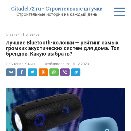
Перейти
Citadel72.ru - Строительные штучки
к
Строительные истории на каждый день
контенту
Главная
»
Полезное
Лучшие Bluetooth-колонки — рейтинг самых
громких акустических систем для дома. Топ
брендов. Какую выбрать?
На чтение:
9 мин
Опубликовано:
16.12.2023