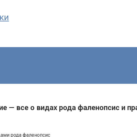
чки
е — все о видах рода фаленопсис и пр