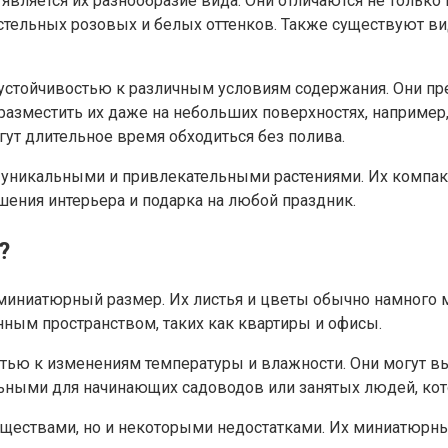
вляется их разнообразие вида. Они отличаются не только
тельных розовых и белых оттенков. Также существуют вид
устойчивостью к различным условиям содержания. Они пре
зместить их даже на небольших поверхностях, например, 
гут длительное время обходиться без полива.
 уникальными и привлекательными растениями. Их компакт
ения интерьера и подарка на любой праздник.
?
миниатюрный размер. Их листья и цветы обычно намного м
ным пространством, таких как квартиры и офисы.
тью к изменениям температуры и влажности. Они могут в
ьными для начинающих садоводов или занятых людей, кот
уществами, но и некоторыми недостатками. Их миниатюрн