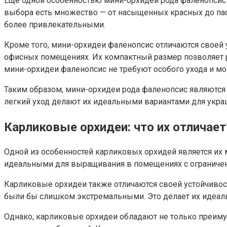
Еще одной особенностью мини-орхидей рода фаленопсис я
выбора есть множество — от насыщенных красных до пас
более привлекательными.
Кроме того, мини-орхидеи фаленопсис отличаются своей 
офисных помещениях. Их компактный размер позволяет ра
мини-орхидеи фаленопсис не требуют особого ухода и мо
Таким образом, мини-орхидеи рода фаленопсис являются
легкий уход делают их идеальными вариантами для украш
Карликовые орхидеи: что их отличает
Одной из особенностей карликовых орхидей является их 
идеальными для выращивания в помещениях с ограничен
Карликовые орхидеи также отличаются своей устойчивос
были бы слишком экстремальными. Это делает их идеал
Однако, карликовые орхидеи обладают не только преим