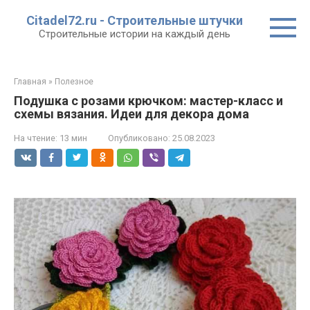
Перейти
Citadel72.ru - Строительные штучки
к
Строительные истории на каждый день
контенту
Главная
»
Полезное
Подушка с розами крючком: мастер-класс и
схемы вязания. Идеи для декора дома
На чтение:
13 мин
Опубликовано:
25.08.2023