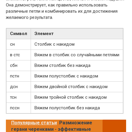
Она демонстрирует, как правильно использовать
различные петли и комбинировать их для достижения
желаемого результата.
Символ
Элемент
сн
Столбик с накидом
в стс
Вяжем в столбик со случайными петлями
сбн
Вяжем столбик без накида
пстн
Вяжем полустолбик с накидом
дсн
Вяжем двойной столбик с накидом
тсн
Вяжем тройной столбик с накидом
пссн
Вяжем полустолбик без накида
Популярные статьи
Размножение
герани черенками - эффективные