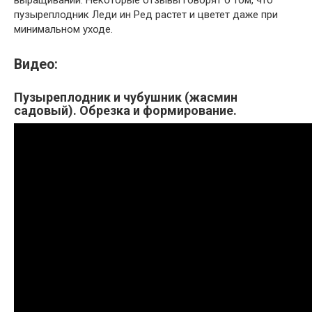
пузыреплодник Леди ин Ред растет и цветет даже при
минимальном уходе.
Видео:
Пузыреплодник и чубушник (жасмин
садовый). Обрезка и формирование.