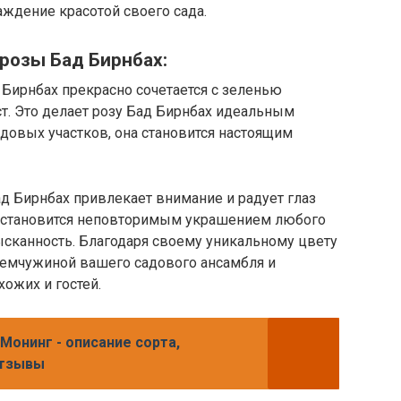
аждение красотой своего сада.
розы Бад Бирнбах:
Бирнбах прекрасно сочетается с зеленью
т. Это делает розу Бад Бирнбах идеальным
довых участков, она становится настоящим
д Бирнбах привлекает внимание и радует глаз
а становится неповторимым украшением любого
зысканность. Благодаря своему уникальному цвету
жемчужиной вашего садового ансамбля и
ожих и гостей.
Монинг - описание сорта,
отзывы