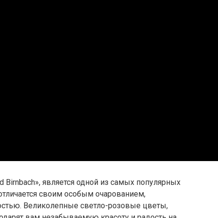
ad Birnbach», является одной из самых популярных
 отличается своим особым очарованием,
остью. Великолепные светло-розовые цветы,
одарят вам незабываемую красоту и радость на