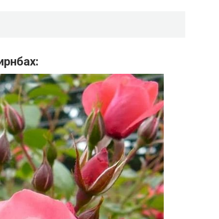
ирнбах: