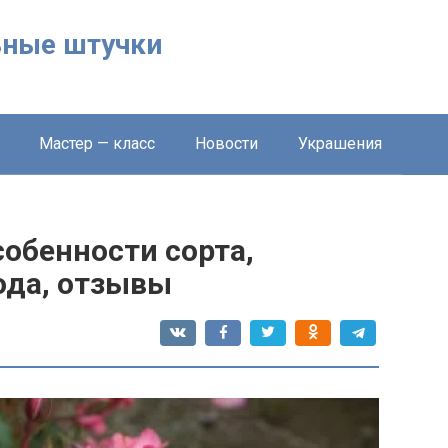
льные штучки
Мастер — класс
Новости
Украшения
собенности сорта,
ода, отзывы