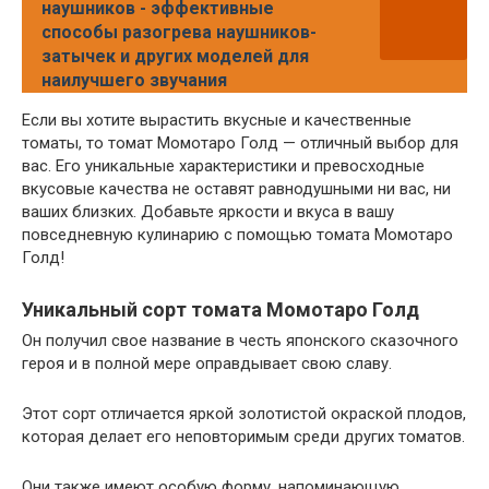
наушников - эффективные
способы разогрева наушников-
затычек и других моделей для
наилучшего звучания
Если вы хотите вырастить вкусные и качественные
томаты, то томат Момотаро Голд — отличный выбор для
вас. Его уникальные характеристики и превосходные
вкусовые качества не оставят равнодушными ни вас, ни
ваших близких. Добавьте яркости и вкуса в вашу
повседневную кулинарию с помощью томата Момотаро
Голд!
Уникальный сорт томата Момотаро Голд
Он получил свое название в честь японского сказочного
героя и в полной мере оправдывает свою славу.
Этот сорт отличается яркой золотистой окраской плодов,
которая делает его неповторимым среди других томатов.
Они также имеют особую форму, напоминающую