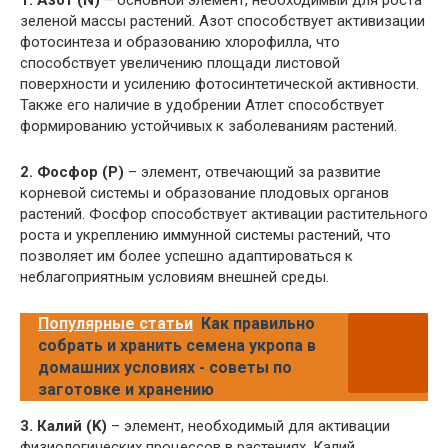
1. Азот (N)
– основной элемент, необходимый для роста
зеленой массы растений. Азот способствует активизации
фотосинтеза и образованию хлорофилла, что
способствует увеличению площади листовой
поверхности и усилению фотосинтетической активности.
Также его наличие в удобрении Атлет способствует
формированию устойчивых к заболеваниям растений.
2. Фосфор (P)
– элемент, отвечающий за развитие
корневой системы и образование плодовых органов
растений. Фосфор способствует активации растительного
роста и укреплению иммунной системы растений, что
позволяет им более успешно адаптироваться к
неблагоприятным условиям внешней среды.
Популярные статьи
Как правильно
собрать и хранить семена укропа в
домашних условиях - советы по
заготовке и хранению
3. Калий (K)
– элемент, необходимый для активации
физиологических процессов в растениях. Калий