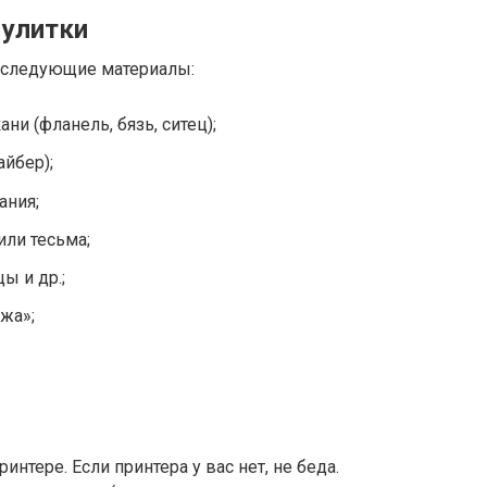
 улитки
я следующие материалы:
ни (фланель, бязь, ситец);
айбер);
ания;
ли тесьма;
ы и др.;
жа»;
нтере. Если принтера у вас нет, не беда.