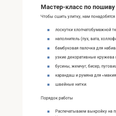
Мастер-класс по пошиву
Чтобы сшить улитку, нам понадобятс
лоскутки хлопчатобумажной тка
наполнитель (пух, вата, холлоф
бамбуковая палочка для набив
узкие декоративные кружева и
бусины, жемчуг, бисер, пуговиц
карандаш и румяна для «макия
швейные нитки.
Порядок работы
Распечатываем выкройку на при