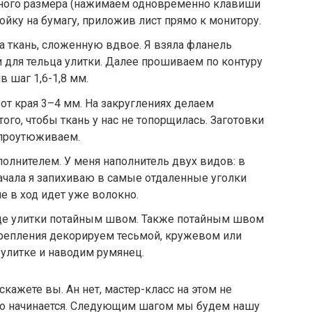
ного размера (нажимаем одновременно клавиши
ройку на бумагу, приложив лист прямо к монитору.
 ткань, сложенную вдвое. Я взяла фланель
 для тельца улитки. Далее прошиваем по контуру
 шаг 1,6-1,8 мм.
от края 3–4 мм. На закруглениях делаем
го, чтобы ткань у нас не топорщилась. Заготовки
проутюживаем.
полнителем. У меня наполнитель двух видов: в
начала я запихиваю в самые отдаленные уголки
е в ход идет уже волокно.
це улитки потайным швом. Также потайным швом
репления декорируем тесьмой, кружевом или
улитке и наводим румянец.
 скажете вы. Ан нет, мастер-класс на этом не
ько начинается. Следующим шагом мы будем нашу