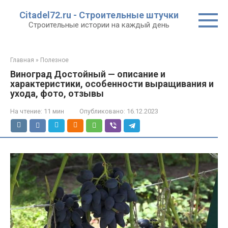
Перейти
Citadel72.ru - Строительные штучки
к
Строительные истории на каждый день
контенту
Главная
»
Полезное
Виноград Достойный — описание и
характеристики, особенности выращивания и
ухода, фото, отзывы
На чтение:
11 мин
Опубликовано:
16.12.2023