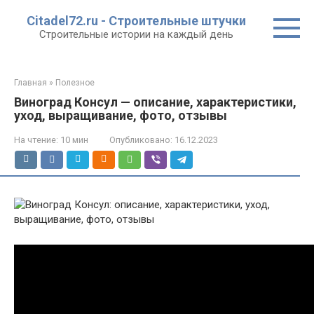
Перейти
Citadel72.ru - Строительные штучки
к
Строительные истории на каждый день
контенту
Главная
»
Полезное
Виноград Консул — описание, характеристики,
уход, выращивание, фото, отзывы
На чтение:
10 мин
Опубликовано:
16.12.2023