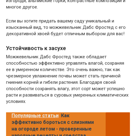
изгороди, альпийские горки, контрастные композиции и
многое другое.
Если вы хотите придать вашему саду уникальный и
изысканный вид, то можжевельник Дабс Фростед с его
декоративной хвоей будет отличным выбором для вас!
Устойчивость к засухе
Можжевельник Дабс Фростед также обладает
способностью эффективно управлять влагой, сохраняя
ее в умеренном количестве. Это очень важно, так как
чрезмерное увлажнение почвы может стать причиной
гниения корней и гибели растения. Благодаря своей
способности сохранять влагу, этот сорт может успешно
расти и развиваться в суровых умеренных климатических
условиях.
Популярные статьи
Как
эффективно бороться с слизнями
на огороде летом - проверенные
народные рецепты и средства