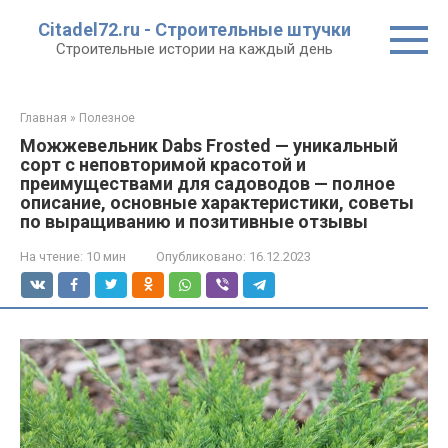
Перейти
Citadel72.ru - Строительные штучки
к
Строительные истории на каждый день
контенту
Главная
»
Полезное
Можжевельник Dabs Frosted — уникальный
сорт с неповторимой красотой и
преимуществами для садоводов — полное
описание, основные характеристики, советы
по выращиванию и позитивные отзывы
На чтение:
10 мин
Опубликовано:
16.12.2023