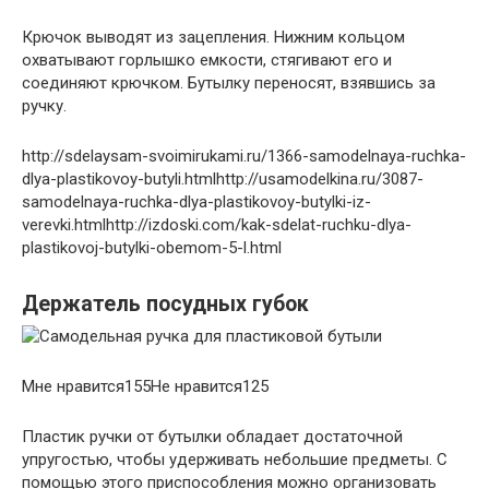
Крючок выводят из зацепления. Нижним кольцом
охватывают горлышко емкости, стягивают его и
соединяют крючком. Бутылку переносят, взявшись за
ручку.
http://sdelaysam-svoimirukami.ru/1366-samodelnaya-ruchka-
dlya-plastikovoy-butyli.htmlhttp://usamodelkina.ru/3087-
samodelnaya-ruchka-dlya-plastikovoy-butylki-iz-
verevki.htmlhttp://izdoski.com/kak-sdelat-ruchku-dlya-
plastikovoj-butylki-obemom-5-l.html
Держатель посудных губок
Мне нравится155Не нравится125
Пластик ручки от бутылки обладает достаточной
упругостью, чтобы удерживать небольшие предметы. С
помощью этого приспособления можно организовать